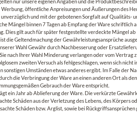
gelten nur unsere eigenen Angaben und die Produktbeschreibu
ge Werbung, öffentliche Anpreisungen und Äußerungen des Her
are unverzüglich und mit der gebotenen Sorgfalt auf Qualität
iche Mängel binnen 7 Tagen ab Empfang der Ware schriftlich 
g. Dies gilt auch für später festgestellte verdeckte Mängel a
 ist die Geltendmachung der Gewährleistungsansprüche ausge
 unserer Wahl Gewähr durch Nachbesserung oder Ersatzlieferu
 Sie nach Ihrer Wahl Minderung verlangen oder vom Vertrag z
olglosem zweiten Versuch als fehlgeschlagen, wenn sich nicht 
n sonstigen Umständen etwas anderes ergibt. Im Falle der N
 durch die Verbringung der Ware an einen anderen Ort als den 
timmungsgemäßen Gebrauch der Ware entspricht.
ägt ein Jahr ab Ablieferung der Ware. Die verkürzte Gewährleis
achte Schäden aus der Verletzung des Lebens, des Körpers o
ursachte Schäden bzw. Arglist, sowie bei Rückgriffsansprüche