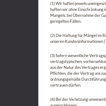
(1) Wir haften jeweils uneinges
haften wir ohne Einschränkung in
Mangels, bei Übernahme der Gara
geregelten Fällen.
(2) Die Haftung für Mängel im R
unseren Kundeninformationen (Tei
(3) Sofern wesentliche Vertragspf
vertragstypischen, vorhersehbar
aus der Natur des Vertrages er
Pflichten, die der Vertrag uns n
ordnungsgemäße Durchführung de
vertrauen dürfen.
(4) Bei der Verletzung unwesentl
ausgeschlossen.