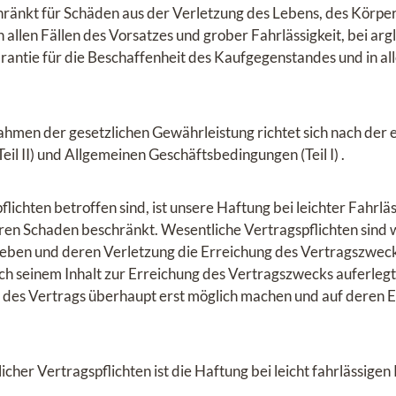
chränkt für Schäden aus der Verletzung des Lebens, des Körpe
 allen Fällen des Vorsatzes und grober Fahrlässigkeit, bei ar
ntie für die Beschaffenheit des Kaufgegenstandes und in all
ahmen der gesetzlichen Gewährleistung richtet sich nach der
l II) und Allgemeinen Geschäftsbedingungen (Teil I) .
lichten betroffen sind, ist unsere Haftung bei leichter Fahrläs
en Schaden beschränkt. Wesentliche Vertragspflichten sind we
geben und deren Verletzung die Erreichung des Vertragszwe
ach seinem Inhalt zur Erreichung des Vertragszwecks auferlegt
s Vertrags überhaupt erst möglich machen und auf deren Ei
icher Vertragspflichten ist die Haftung bei leicht fahrlässigen