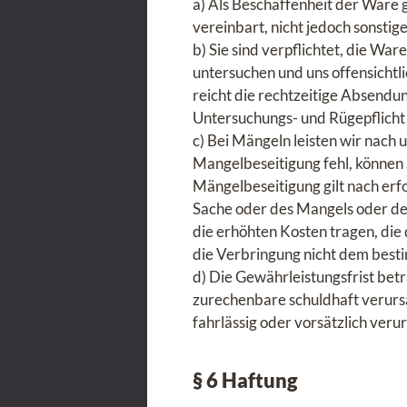
a) Als Beschaffenheit der Ware 
vereinbart, nicht jedoch sonsti
b) Sie sind verpflichtet, die W
untersuchen und uns offensichtl
reicht die rechtzeitige Absendun
Untersuchungs- und Rügepflicht
c) Bei Mängeln leisten wir nach
Mangelbeseitigung fehl, können
Mängelbeseitigung gilt nach erf
Sache oder des Mangels oder de
die erhöhten Kosten tragen, die
die Verbringung nicht dem bes
d) Die Gewährleistungsfrist betr
zurechenbare schuldhaft verurs
fahrlässig oder vorsätzlich ver
§ 6 Haftung