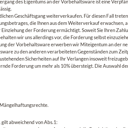
ergang des Eigentums an der Vorbehaltsware ist eine Verpfä
ässig.
lichen Geschäftsgang weiterverkaufen. Für diesen Fall treten S
ngsbetrages, die Ihnen aus dem Weiterverkauf erwachsen, an
ur Einziehung der Forderung ermächtigt. Soweit Sie Ihren Zahl
lten wir uns allerdings vor, die Forderung selbst einzuzieh
ung der Vorbehaltsware erwerben wir Miteigentum an der neu
sware zu den anderen verarbeiteten Gegenständen zum Zeitp
 zustehenden Sicherheiten auf Ihr Verlangen insoweit freizugeb
hernde Forderung um mehr als 10% übersteigt. Die Auswahl de
n Mängelhaftungsrechte.
, gilt abweichend von Abs.1: